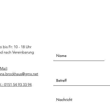
Name
 bis Fr: 10 - 18 Uhr
und nach Vereinbarung
-Mail
:
Betreff
nna.brockhaus@gmx.net
l.: 0151 54 93 33 94
Nachricht