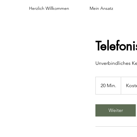
Herzlich Willkommen
Mein Ansatz
Telefon
Unverbindliches Ke
Kostenlos
20 Min.
2
Kost
0
M
i
Weiter
n
.