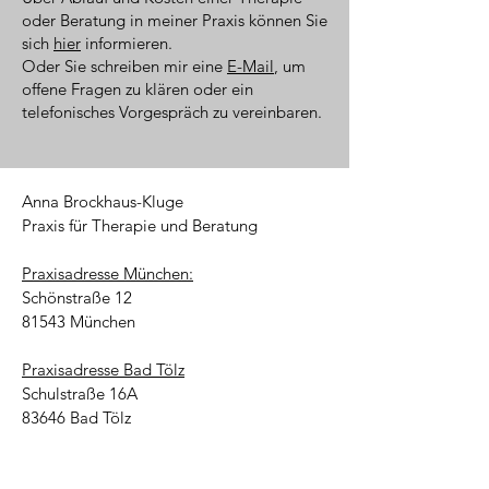
oder Beratung in meiner Praxis können Sie
sich
hier
informieren.
Oder Sie schreiben mir eine
E-Mail
, um
offene Fragen zu klären oder ein
telefonisches Vorgespräch zu vereinbaren.
Anna Brockhaus-Kluge
Praxis für Therapie und Beratung
Praxisadresse München:
Schönstraße 12
81543 München
Praxisadresse Bad Tölz
Schulstraße 16A
83646 Bad Tölz